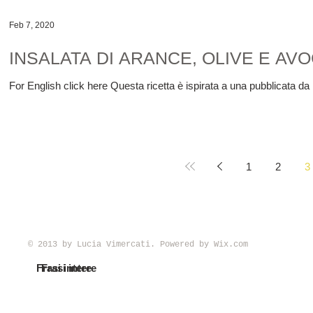
Feb 7, 2020
INSALATA DI ARANCE, OLIVE E AV
For English click here Questa ricetta è ispirata a una pubblicata d
1
2
3
© 2013 by Lucia Vimercati. Powered by
Wix.com
Frasi intere
Frasi intere