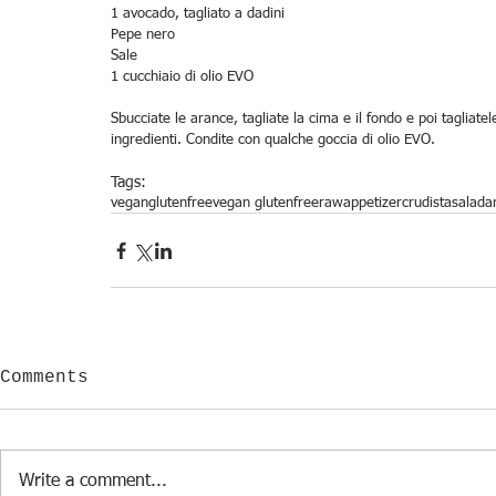
1 avocado, tagliato a dadini
Pepe nero
Sale
1 cucchiaio di olio EVO
Sbucciate le arance, tagliate la cima e il fondo e poi tagliatele
ingredienti. Condite con qualche goccia di olio EVO.
Tags:
vegan
glutenfree
vegan glutenfree
raw
appetizer
crudista
salad
a
Comments
Write a comment...