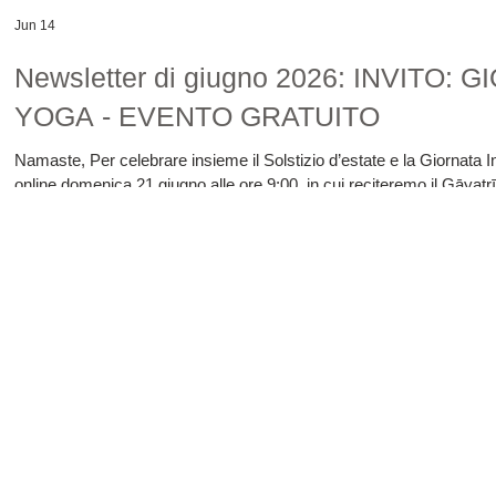
Jun 14
Newsletter di giugno 2026: INVITO
YOGA - EVENTO GRATUITO
Namaste, Per celebrare insieme il Solstizio d’estate e la Giornata Int
online domenica 21 giugno alle ore 9:00, in cui reciteremo il Gāyatr
Savitṛ, il Sole. Recitandolo, chiediamo che illumini la nostra vita 
ricevere il link per partecipare inviandomi un messagg