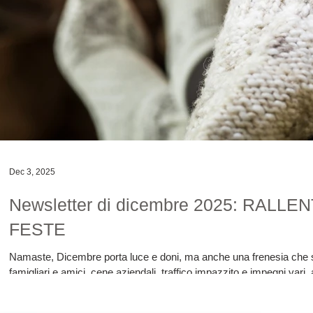
Dec 3, 2025
Newsletter di dicembre 2025: RAL
FESTE
Namaste, Dicembre porta luce e doni, ma anche una frenesia che spe
famigliari e amici, cene aziendali, traffico impazzito e impegni var
passi velocemente. Per vivere questo periodo con maggiore serenità 
ritmo e privilegiare ciò che ti fa stare bene. È importante trovare