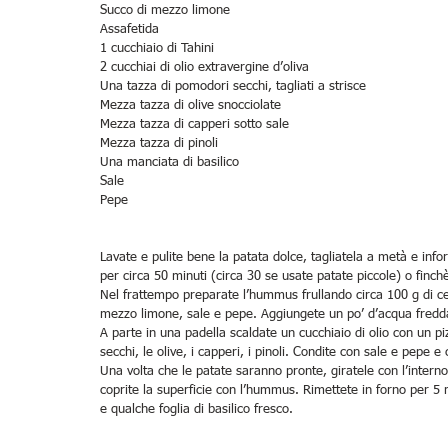
Succo di mezzo limone
Assafetida
1 cucchiaio di Tahini
2 cucchiai di olio extravergine d’oliva
Una tazza di pomodori secchi, tagliati a strisce
Mezza tazza di olive snocciolate
Mezza tazza di capperi sotto sale
Mezza tazza di pinoli
Una manciata di basilico
Sale
Pepe
Lavate e pulite bene la patata dolce, tagliatela a metà e info
per circa 50 minuti (circa 30 se usate patate piccole) o finch
Nel frattempo preparate l’hummus frullando circa 100 g di ceci 
mezzo limone, sale e pepe. Aggiungete un po’ d’acqua fredda 
A parte in una padella scaldate un cucchiaio di olio con un pizz
secchi, le olive, i capperi, i pinoli. Condite con sale e pepe e 
Una volta che le patate saranno pronte, giratele con l’interno 
coprite la superficie con l’hummus. Rimettete in forno per 5 
e qualche foglia di basilico fresco.