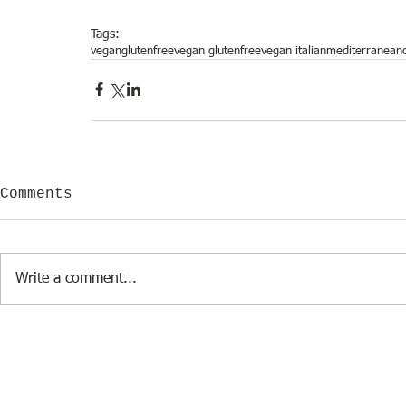
Tags:
vegan
glutenfree
vegan glutenfree
vegan italian
mediterranean
Comments
Write a comment...