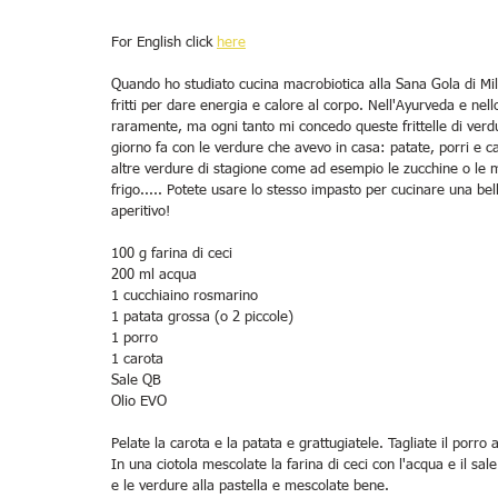
For English click 
here
Quando ho studiato cucina macrobiotica alla Sana Gola di Mil
fritti per dare energia e calore al corpo. Nell'Ayurveda e nello
raramente, ma ogni tanto mi concedo queste frittelle di verdu
giorno fa con le verdure che avevo in casa: patate, porri e c
altre verdure di stagione come ad esempio le zucchine o le m
frigo..... Potete usare lo stesso impasto per cucinare una be
aperitivo! 
100 g farina di ceci
200 ml acqua
1 cucchiaino rosmarino
1 patata grossa (o 2 piccole)
1 porro
1 carota
Sale QB
Olio EVO
Pelate la carota e la patata e grattugiatele. Tagliate il porro a
In una ciotola mescolate la farina di ceci con l'acqua e il sa
e le verdure alla pastella e mescolate bene.