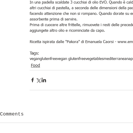
In una padella scaldate 3 cucchiai di olio EVO. Quando è caldo
altri cucchiai di pastella, a seconda delle dimensioni della pade
facendo attenzione che non si rompano. Quando dorate su entr
assorbente prima di servire.
Prima di cuocere altre frittelle, rimuovete i resti delle prec
aggiungete altro olio e ricominciate da capo.
Ricetta ispirata dalle "Pakora" di Emanuela Caorsi - www.e
Tags:
vegan
glutenfree
vegan glutenfree
vegetables
mediterranean
ap
Food
Comments