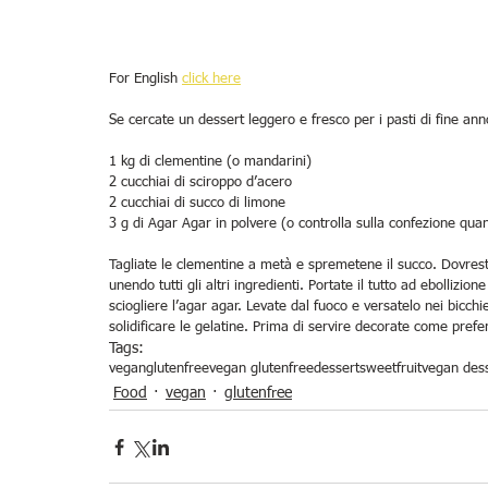
For English 
click here
Se cercate un dessert leggero e fresco per i pasti di fine ann
1 kg di clementine (o mandarini)
2 cucchiai di sciroppo d’acero
2 cucchiai di succo di limone
3 g di Agar Agar in polvere (o controlla sulla confezione qu
Tagliate le clementine a metà e spremetene il succo. Dovreste
unendo tutti gli altri ingredienti. Portate il tutto ad ebolliz
sciogliere l’agar agar. Levate dal fuoco e versatelo nei bicchie
solidificare le gelatine. Prima di servire decorate come prefer
Tags:
vegan
glutenfree
vegan glutenfree
dessert
sweet
fruit
vegan des
Food
vegan
glutenfree