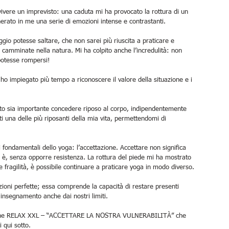
 vivere un imprevisto: una caduta mi ha provocato la rottura di un 
nerato in me una serie di emozioni intense e contrastanti.
aggio potesse saltare, che non sarei più riuscita a praticare e 
 camminate nella natura. Mi ha colpito anche l’incredulità: non 
 potesse rompersi!
ho impiegato più tempo a riconoscere il valore della situazione e i 
to sia importante concedere riposo al corpo, indipendentemente 
ti una delle più riposanti della mia vita, permettendomi di 
 fondamentali dello yoga: l’accettazione. Accettare non significa 
e è, senza opporre resistenza. La rottura del piede mi ha mostrato 
e fragilità, è possibile continuare a praticare yoga in modo diverso.
osizioni perfette; essa comprende la capacità di restare presenti 
insegnamento anche dai nostri limiti.
ezione RELAX XXL – “ACCETTARE LA NOSTRA VULNERABILITÀ” che 
i qui sotto.