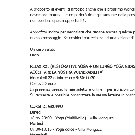
A proposito di eventi, ti anticipo anche che il prossimo work
novembre mattina. Te ne parlerò dettagliatamente nella prossi
non perdere questa opportunità.
Approfitto inoltre per segnalarti che rimane ancora qualche p
questo messaggio. Se desideri partecipare ad una lezione di p
Un caro saluto
Lucia
RELAX XXL (RESTORATIVE YOGA + UN LUNGO YOGA NIDR
ACCETTARE LA NOSTRA VULNERABILITA’
Mercoledì 22 ottobre– ore 9:30-11:30
Costo: 30 euro
In presenza presso la mia saletta e online – per iscrizioni co
Su richiesta è possibile organizzare la stessa lezione in ora
CORSI DI GRUPPO
Lunedi
18:45-20:00 - 
Yoga (Multilivello) - 
Villa Monguzzi
Martedì
09:00-10:15 - 
Yoga dolce - 
Villa Monguzzi