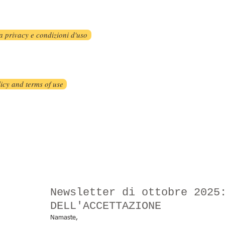
a privacy e condizioni d'uso
icy and terms of use
Newsletter di ottobre 2025
DELL'ACCETTAZIONE
Namaste,