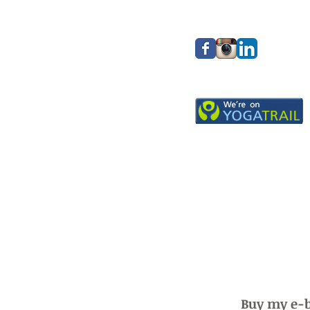
Buy my e-