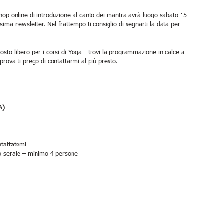
shop online di introduzione al canto dei mantra avrà luogo sabato 15 
ma newsletter. Nel frattempo ti consiglio di segnarti la data per 
osto libero per i corsi di Yoga - trovi la programmazione in calce a 
rova ti prego di contattarmi al più presto.
A)
ntattatemi
rio serale – minimo 4 persone