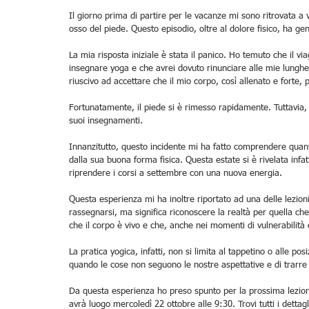
Il giorno prima di partire per le vacanze mi sono ritrovata a
osso del piede. Questo episodio, oltre al dolore fisico, ha ge
La mia risposta iniziale è stata il panico. Ho temuto che il vi
insegnare yoga e che avrei dovuto rinunciare alle mie lunghe
riuscivo ad accettare che il mio corpo, così allenato e forte,
Fortunatamente, il piede si è rimesso rapidamente. Tuttavia, 
suoi insegnamenti.
Innanzitutto, questo incidente mi ha fatto comprendere quan
dalla sua buona forma fisica. Questa estate si è rivelata infat
riprendere i corsi a settembre con una nuova energia.
Questa esperienza mi ha inoltre riportato ad una delle lezioni
rassegnarsi, ma significa riconoscere la realtà per quella ch
che il corpo è vivo e che, anche nei momenti di vulnerabilità 
La pratica yogica, infatti, non si limita al tappetino o alle p
quando le cose non seguono le nostre aspettative e di trarre 
Da questa esperienza ho preso spunto per la prossima l
avrà luogo mercoledì 22 ottobre alle 9:30. Trovi tutti i dettagl