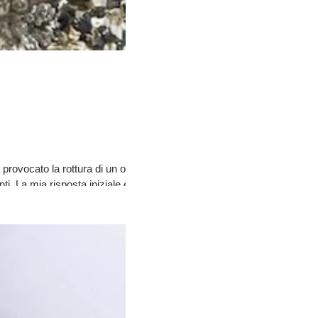
 provocato la rottura di un osso
ti. La mia risposta iniziale è
yoga e che avrei dovuto