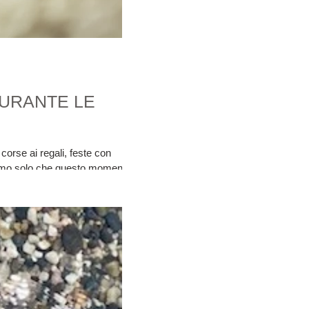
 DURANTE LE
orse ai regali, feste con
eriamo solo che questo momento
lentare, ad ascoltare il tuo