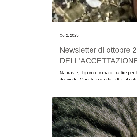
Oct 2, 2025
Newsletter di ottob
DELL'ACCETTAZION
Namaste, Il giorno prima di partire per
del piede. Questo episodio, oltre al dol
stata il panico. Ho temuto che il viaggi
rinunciare alle mie lunghe camminate n