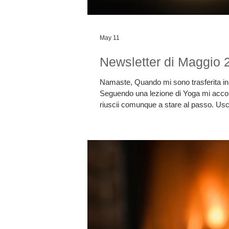
May 11
Newsletter di Maggi
Namaste, Quando mi sono trasferita in Germania nel 2012 praticavo Yoga già da molti anni, ma il mio tedesco era un po’ arrugginito.
Seguendo una lezione di Yoga mi accorsi
riuscii comunque a stare al passo. Uscit
rimasta presente per tutta la lezione, 