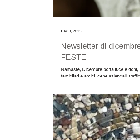
Dec 3, 2025
Newsletter di dice
FESTE
Namaste, Dicembre porta luce e doni, m
famigliari e amici, cene aziendali, tra
passi velocemente. Per vivere questo pe
ritmo e privilegiare ciò che ti fa stare 