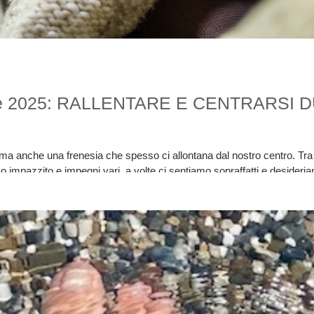
mbre 2025: RALLENTARE E CENTRARSI
a anche una frenesia che spesso ci allontana dal nostro centro. Tra c
ffico impazzito e impegni vari, a volte ci sentiamo sopraffatti e desid
riodo con maggiore serenità e presenza, in questo mese ti invito a ral
bene. È importante trovare