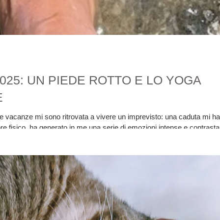
re 2025: UN PIEDE ROTTO E LO YOGA
E
 le vacanze mi sono ritrovata a vivere un imprevisto: una caduta mi ha
ore fisico, ha generato in me una serie di emozioni intense e contrastan
o potesse saltare, che non sarei più riuscita a praticare e insegnare 
ella natura. Mi ha colp