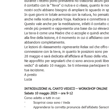
durante i recenti ponti primaverili ho trascorso alcuni gi
il contatto con la “Terra” ci nutra e ci rilassi, quanto le n
nostri occhi abbiano bisogno di ampliare lo sguardo in spa
In quei giorni in totale armonia con la natura, ho pensato
anche nella nostra pratica Yoga. Radicarsi e connettersi con
Questo vale anche per la meditazione, infatti il contatto 
rende più presenti e rappresenta una base da cui elevarci
La terra è come una Madre che ci accoglie e quindi anche
alla fine della lezione, è il momento in cui ci affidiamo c
abbandoni completamente.
Le lezioni di rilassamento rigenerante Relax xxl che off
connessione con la terra, in quanto le posizioni sono per 
28 maggio e sarà dedicata all'affidarsi al flusso della vita. 
Ne approfitto per segnalarti che ci sono ancora posti libe
vedici” di sabato 10 maggio. Se ti interessa partecipare ti
tua iscrizione.
A presto
Lucia
INTRODUZIONE AL CANTO VEDICO – WORKSHOP ONLINE
Sabato 10 maggio 2025 – ore 9-12 
Corso adatto a tutti in cui:
·        Scoprirai cosa sono i Veda
·        Apprenderai la corretta pronuncia dell’alfabeto Sanscr