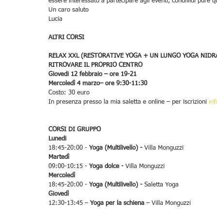
essere interessato a partecipare agli eventi, condividi pure q
Un caro saluto
Lucia
ALTRI CORSI
RELAX XXL (RESTORATIVE YOGA + UN LUNGO YOGA NIDR
RITROVARE IL PROPRIO CENTRO
Giovedi 12 febbraio – ore 19-21
Mercoledì 4 marzo– ore 9:30-11:30
Costo: 30 euro
In presenza presso la mia saletta e online – per iscrizioni 
in
CORSI DI GRUPPO
Lunedi
18:45-20:00 - 
Yoga (Multilivello) - 
Villa Monguzzi
Martedì
09:00-10:15 - 
Yoga dolce - 
Villa Monguzzi
Mercoledì
18:45-20:00 - 
Yoga (Multilivello) - 
Saletta Yoga
Giovedì
12:30-13:45 – 
Yoga per la schiena 
– Villa Monguzzi