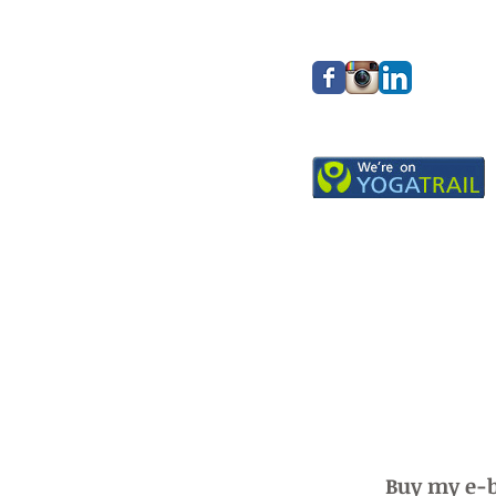
Buy my e-