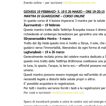
Evento online – per iscrizioni 
info@luciavimercati.com
GIOVEDI 19 FEBBRAIO- 5, 19 E 26 MARZO – ORE 19-20:15
MANTRA DI GUARIGIONE – CORSO ONLINE
In questo corso di 4 lezioni imparerai 3 mantra per la salute 
Āyurmantraḥ – 19 febbraio
Questo mantra tratto dalla Taittirīya Āraṇyaka invoca il divino 
richiedendo al contempo benedizioni per garantire una vita sp
Sūryanamaskāra Mantra - 5 marzo
Tratto dal 
Ṛg Veda
 questo inno è rivolto a Sūrya, il sole, ch
guidarci verso l’immortalità, liberandoci da ogni forma di mal
Laghunyāsaḥ – 19 e 26 marzo
Generalmente recitato prima del celebre mantra dedicato a
questo inno tratto dalla Taittīrīya Brāhmaṇa costituisce una preg
la luna, lo spazio, l’acqua, la terra ecc.– affinché possano nu
umano.
Questi mantra possono essere impiegati sia nell'ambito di una
necessità legate a disturbi della salute propri o altrui.
E’ possibile acquistare le registrazioni.
Per tutti i mantra verranno forniti i testi e le registrazioni p
Per costi e iscrizioni 
info@luciavimercati.com
Spero di incontrarti presto e unire le nostre voci ed energie