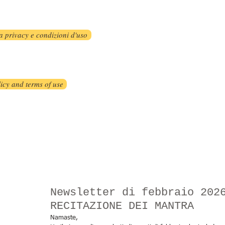
a privacy e condizioni d'uso
icy and terms of use
Newsletter di febbraio 202
RECITAZIONE DEI MANTRA
Namaste,