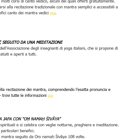
 molti corsi di canto vedico, alcuni dei quali offerti gratuitamente. 
si alla recitazione tradizionale con mantra semplici e accessibili a 
efici canto dei mantra vedici 
qui
.
, SEGUITO DA UNA MEDITAZIONE
dell’Associazione degli insegnanti di yoga italiani, che si propone di 
tuiti e aperti a tutti.
ella recitazione dei mantra, comprendendo l’esatta pronuncia e 
 trovi tutte le informazioni 
qui
A JAPA CON “OṂ NAMAḤ ŚIVĀYA”
 spirituali e si celebra con veglie notturne, preghiere e meditazione. 
particolari benefici.
trī mantra seguito da Oṃ namaḥ Śivāya 108 volte.