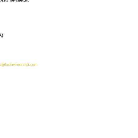
uesta newsletter.
A)
fo@luciavimercati.com