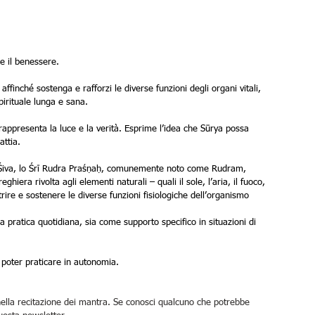
e il benessere.
affinché sostenga e rafforzi le diverse funzioni degli organi vitali, 
irituale lunga e sana.
e rappresenta la luce e la verità. Esprime l’idea che Sūrya possa 
attia.
 Śiva, lo Śrī Rudra Praśṇaḥ, comunemente noto come Rudram, 
hiera rivolta agli elementi naturali – quali il sole, l’aria, il fuoco, 
trire e sostenere le diverse funzioni fisiologiche dell’organismo 
 pratica quotidiana, sia come supporto specifico in situazioni di 
er poter praticare in autonomia.
 nella recitazione dei mantra. Se conosci qualcuno che potrebbe 