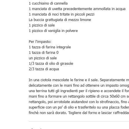
1 cucchiaino di cannella 
1 manciata di uvetta precedentemente ammollata in acqua 
1 manciata di noci tritate in piccoli pezzi 
La buccia grattugiata di mezzo limone 
1 pizzico di sale 
1 pizzico di vaniglia in polvere 
Per l'impasto: 
1 tazza di farina integrale 
1 tazza di farina 0 
un pizzico di sale 
1/3 tazza di olio di girasole 
2/3 tazza di acqua 
In una ciotola mescolate le farine e il sale. Separatamente mis
delicatamente con le mani fino ad ottenere un impasto omogen
una terrina tutti gli ingredienti per il ripieno e accendete il 
mani fino a formare un rettangolo sottile di circa 50x60 cm s
rettangolo, poi arrotolate aiutandovi con lo strofinaccio, fino
superficie con un po' di olio e trasferitelo su una placca fod
finchè non sarà dorato. Togliere dal forno e lasciar raffredda