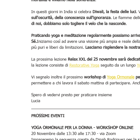
mortalità e viviamo nella sofferenza
.
In questi giorni in India si celebra 
Diwali, la festa delle luci
. 
sull'oscurità, della conoscenza sull'ignoranza
. Le fiamme del
di noi, dobbiamo solo togliere il velo che la nasconde
.
Praticando yoga e meditazione regolarmente possiamo arrivar
Sé.
Iniziamo così ad avere una visione più ampia e reale della
più puri e liberi da limitazioni. 
Lasciamo risplendere la nostra l
La prossima lezione 
Relax XXL del 25 novembre sarà dedicata 
la lezione consiste di 
Restorative Yoga
 seguito da un lungo 
Y
Vi segnalo inoltre il prossimo 
workshop di 
Yoga Ormonale
 pe
permettere a chi lavora il sabato mattina di partecipare. Anc
Spero di vedervi presto per praticare insieme
Lucia
PROSSIMI EVENTI
YOGA ORMONALE PER LA DONNA - WORKSHOP ONLINE
20 Novembre dalle 13:30 alle 17:30 - via Zoom
Impareremo la sequenza creata da Dinah Rodriguez per la sa