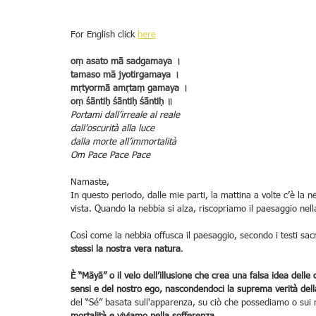
For English click 
here
oṃ asato mā sadgamaya ।
tamaso mā jyotirgamaya ।
mṛtyormā amṛtaṃ gamaya ।
oṃ śāntiḥ śāntiḥ śāntiḥ ॥
Portami dall’irreale al reale
dall’oscurità alla luce
dalla morte all’immortalità
Om Pace Pace Pace
Namaste,
In questo periodo, dalle mie parti, la mattina a volte c’è la
vista. Quando la nebbia si alza, riscopriamo il paesaggio nell
Così come la nebbia offusca il paesaggio, secondo i testi sacr
stessi la nostra vera natura
.
È “Māyā” o il velo dell’illusione che crea una falsa idea dell
sensi e del nostro ego, nascondendoci la suprema verità dell
del “Sé” basata sull'apparenza, su ciò che possediamo o sui no