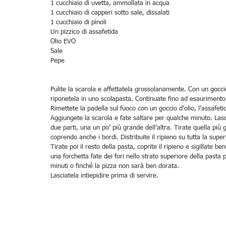
1 cucchiaio di uvetta, ammollata in acqua
1 cucchiaio di capperi sotto sale, dissalati
1 cucchiaio di pinoli
Un pizzico di assafetida
Olio EVO
Sale
Pepe
Pulite la scarola e affettatela grossolanamente. Con un goccio
riponetela in uno scolapasta. Continuate fino ad esaurimento 
Rimettete la padella sul fuoco con un goccio d’olio, l’assafetida
Aggiungete la scarola e fate saltare per qualche minuto. Lasc
due parti, una un po’ più grande dell’altra. Tirate quella più 
coprendo anche i bordi. Distribuite il ripieno su tutta la superf
Tirate poi il resto della pasta, coprite il ripieno e sigillate 
una forchetta fate dei fori nello strato superiore della pasta 
minuti o finché la pizza non sarà ben dorata.
Lasciatela intiepidire prima di servire.