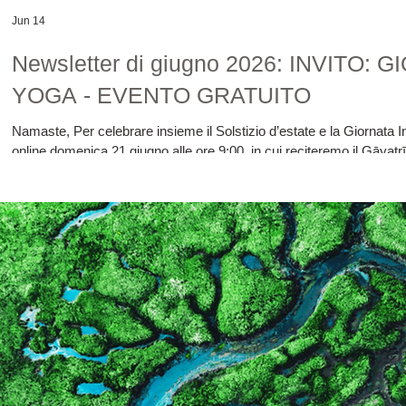
Jun 14
Newsletter di giugno 2026: INVITO
YOGA - EVENTO GRATUITO
Namaste, Per celebrare insieme il Solstizio d’estate e la Giornata Int
online domenica 21 giugno alle ore 9:00, in cui reciteremo il Gāyatr
Savitṛ, il Sole. Recitandolo, chiediamo che illumini la nostra vita 
ricevere il link per partecipare inviandomi un messagg