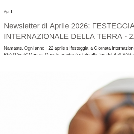
Apr 1
Newsletter di Aprile 2026: FESTEG
INTERNAZIONALE DELLA TERRA - 2
Namaste, Ogni anno il 22 aprile si festeggia la Giornata Internazional
Bhū Gāyatrī Mantra. Questo mantra è citato alla fine del Bhū Sūkt
gratitudine per averci dato la vita e fungere da nostra dimora. Bhū 
almeno 38, forse avrai sentito parlare anche di Pṛthvī, Bhūmi, Gau