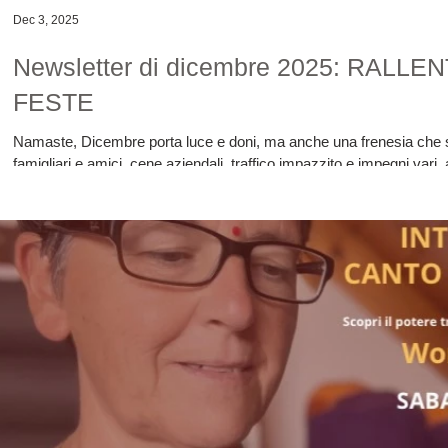
Dec 3, 2025
Newsletter di dicembre 2025: RAL
FESTE
Namaste, Dicembre porta luce e doni, ma anche una frenesia che spe
famigliari e amici, cene aziendali, traffico impazzito e impegni var
passi velocemente. Per vivere questo periodo con maggiore serenità 
ritmo e privilegiare ciò che ti fa stare bene. È importante trovare