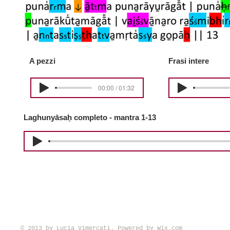
A pezzi
Frasi intere
00:00 / 01:32
Laghunyāsaḥ completo - mantra 1-13
© 2013 by Lucia Vimercati. Powered by
Wix.com